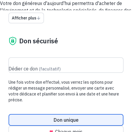
Votre don généreux d'aujourd'hui permettra d'acheter de
l'équipement et de la technologie spécialisés, de financer des
programmes de soutien aux patients et aux familles et
Afficher plus
d'alimenter la recherche de classe mondiale pour aider le
CHEO à découvrir des façons meilleures et plus sûres de
prodiguer des soins.
Don sécurisé
Merci de soutenir les enfants, les jeunes et les familles du
CHEO et de soutenir le personnel du CHEO dans sa mission
d'aider chaque enfant et chaque adolescent à vivre une vie
Dédier ce don
(
facultatif
)
meilleure.
Une fois votre don effectué, vous verrez les options pour
rédiger un message personnalisé, envoyer une carte avec
votre dédicace et planifier son envoi à une date et une heure
Dons récents
précise.
Fréquence du don
Don unique
40,00 $ CAD
50,00 $ CAD
Chaque mois