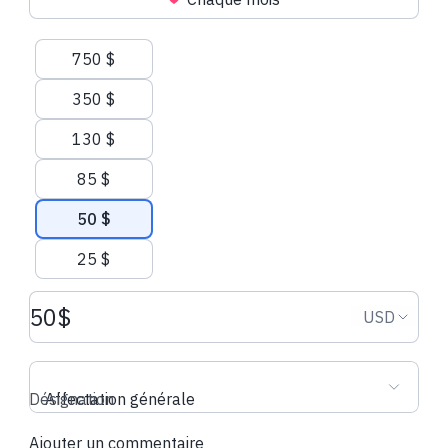
Donna F.
a fait son don périodique
Maureen D.
a fa
Montants suggérés
périodique
750 $
350 $
130 $
85 $
50 $
25 $
Montant du don USD
Devise d
USD
Désignation
Affectation générale
Ajouter un commentaire